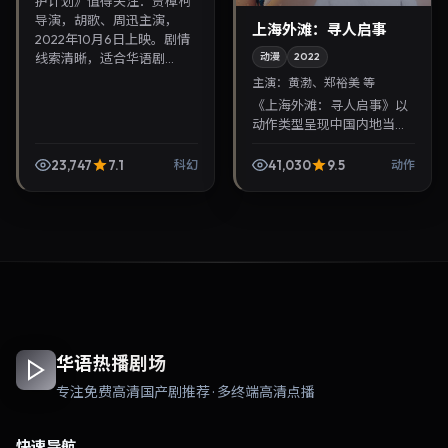
护计划》值得关注：贾樟柯
导演，胡歌、周迅主演，
上海外滩：寻人启事
2022年10月6日上映。剧情
线索清晰，适合华语剧...
动漫
2022
主演：
黄渤、郑裕美 等
《上海外滩：寻人启事》以
动作类型呈现中国内地当代
故事，导演张艺谋，主演黄
渤、郑裕美。2022年12月3
23,747
7.1
41,030
9.5
科幻
动作
日登陆院线后亦适合在家大
屏回放，兼顾口碑与...
华语热播剧场
专注免费高清国产剧推荐 · 多终端高清点播
快速导航