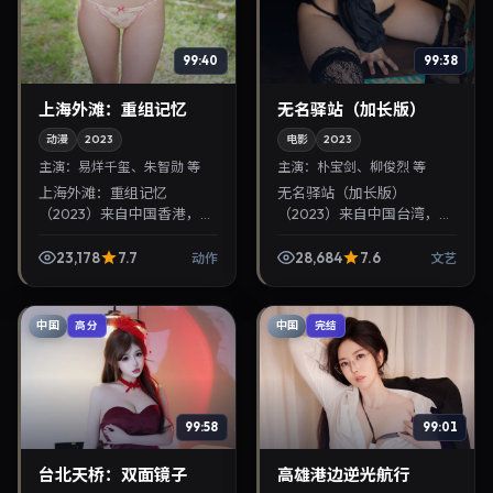
99:40
99:38
上海外滩：重组记忆
无名驿站（加长版）
动漫
2023
电影
2023
主演：
易烊千玺、朱智勋 等
主演：
朴宝剑、柳俊烈 等
上海外滩：重组记忆
无名驿站（加长版）
（2023）来自中国香港，类
（2023）来自中国台湾，类
型为动作，奉俊昊执导，易
型为文艺，洪常秀执导，朴
烊千玺、朱智勋等参与演
宝剑、柳俊烈等参与演出。
23,178
7.7
28,684
7.6
动作
文艺
出。2023年8月24日公映，
2023年9月22日公映，画面
画面质感突出，兼顾院线...
质感突出，兼顾院线观...
中国
中国
高分
完结
99:58
99:01
台北天桥：双面镜子
高雄港边逆光航行