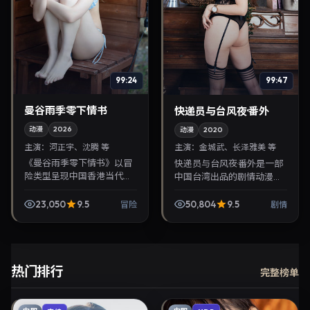
99:24
99:47
曼谷雨季零下情书
快递员与台风夜·番外
动漫
2026
动漫
2020
主演：
河正宇、沈腾 等
主演：
金城武、长泽雅美 等
《曼谷雨季零下情书》以冒
快递员与台风夜·番外是一部
险类型呈现中国香港当代故
中国台湾出品的剧情动漫，
事，导演洪常秀，主演河正
陈哲艺执导，金城武、长泽
宇、沈腾。2026年7月24日
雅美等主演，2020年1月11日
23,050
9.5
50,804
9.5
冒险
剧情
登陆院线后亦适合在家大屏
院线上映。剧情围绕都市情
回放，兼顾口碑与流...
感与悬念展开，...
热门排行
完整榜单