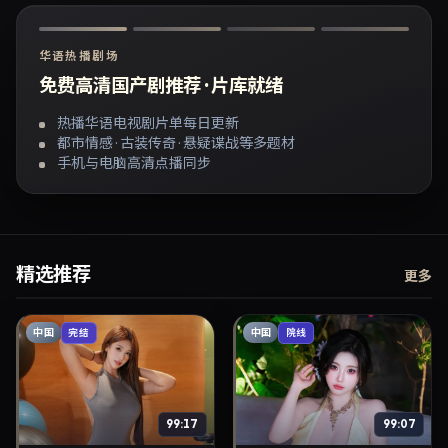
华语热播剧场
免费高清国产剧推荐 · 片库就绪
热播华语电视剧片单每日更新
都市情感 · 古装传奇 · 悬疑谍战等多题材
手机与电脑高清点播同步
精选推荐
更多
中国
中国
完结
院线
99:17
99:07