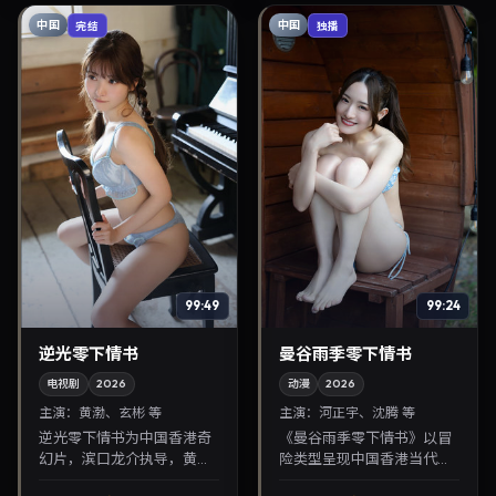
中国
中国
完结
独播
99:49
99:24
逆光零下情书
曼谷雨季零下情书
电视剧
2026
动漫
2026
主演：
黄渤、玄彬 等
主演：
河正宇、沈腾 等
逆光零下情书为中国香港奇
《曼谷雨季零下情书》以冒
幻片，滨口龙介执导，黄
险类型呈现中国香港当代故
渤、玄彬联袂出演。2026年
事，导演洪常秀，主演河正