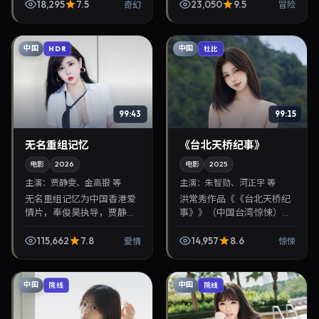
6月25日首映，讲述人性抉
宇、沈腾。2026年7月24日
18,295
7.5
23,050
9.5
奇幻
冒险
择与反转，推荐给关注华语
登陆院线后亦适合在家大屏
影视片库与热播榜单更...
回放，兼顾口碑与流...
中国
中国
HDR
杜比
99:43
99:15
无名重组记忆
《台北天桥纪事》
电影
2026
电影
2025
主演：
贾静雯、金高银 等
主演：
朱智勋、河正宇 等
无名重组记忆为中国香港爱
洪常秀作品《《台北天桥纪
情片，奉俊昊执导，贾静
事》》（中国台湾·惊悚）由
雯、金高银联袂出演。2026
朱智勋、河正宇领衔，2025
年9月8日首映，讲述人性抉
年3月8日正式上映。影片叙
115,662
7.8
14,957
8.6
爱情
惊悚
择与反转，推荐给关注华语
事紧凑，人物刻画细腻，可
影视片库与热播榜单更...
作为华语电影与热...
中国
中国
院线
院线