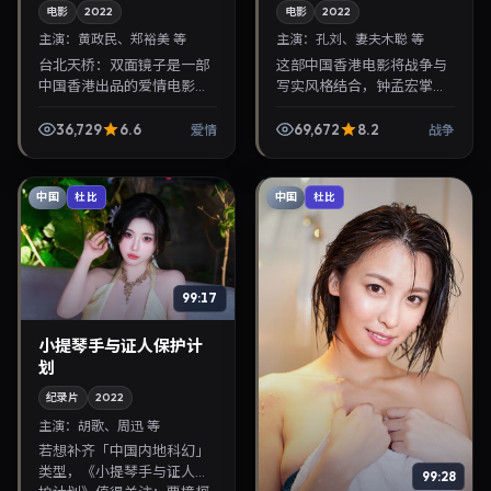
电影
2022
电影
2022
主演：
黄政民、郑裕美 等
主演：
孔刘、妻夫木聪 等
台北天桥：双面镜子是一部
这部中国香港电影将战争与
中国香港出品的爱情电影，
写实风格结合，钟孟宏掌
金容华执导，黄政民、郑裕
镜，孔刘、妻夫木聪担纲主
美等主演，2022年12月24日
角。2022年7月1日与观众见
36,729
6.6
69,672
8.2
爱情
战争
院线上映。剧情围绕都市情
面，对白精炼，适合晚间沉
感与悬念展开，适...
浸式追剧与检索同类华...
中国
中国
杜比
杜比
99:17
小提琴手与证人保护计
划
纪录片
2022
主演：
胡歌、周迅 等
若想补齐「中国内地科幻」
类型，《小提琴手与证人保
99:28