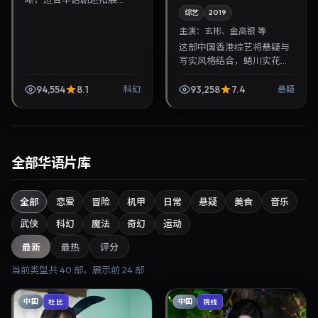
综艺
2019
主演：
玄彬、金高银 等
这部中国香港综艺将悬疑与
写实风格结合，蜷川实花掌
镜，玄彬、金高银担纲主
角。2019年3月2日与观众见
94,554
8.1
93,258
7.4
科幻
悬疑
面，对白精炼，适合晚间沉
浸式追剧与检索同类华...
全部华语片库
全部
恋爱
冒险
机甲
日常
悬疑
美食
音乐
武侠
科幻
魔法
奇幻
运动
最新
最热
评分
当前类型共
40
部，展示前
24
部
中国
中国
杜比
院线