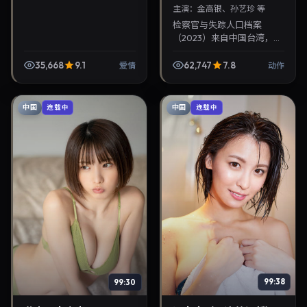
主演：
金高银、孙艺珍 等
检察官与失踪人口档案
（2023）来自中国台湾，类
型为动作，奉俊昊执导，金
高银、孙艺珍等参与演出。
35,668
9.1
62,747
7.8
爱情
动作
2023年7月20日公映，画面
质感突出，兼顾院线...
中国
中国
连载中
连载中
99:30
99:38