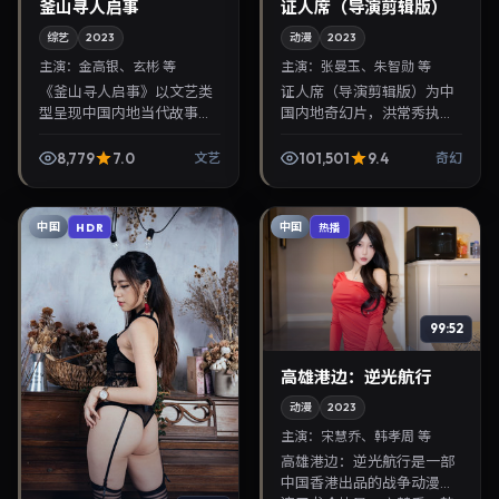
釜山寻人启事
证人席（导演剪辑版）
综艺
2023
动漫
2023
主演：
金高银、玄彬 等
主演：
张曼玉、朱智勋 等
《釜山寻人启事》以文艺类
证人席（导演剪辑版）为中
型呈现中国内地当代故事，
国内地奇幻片，洪常秀执
导演曹保平，主演金高银、
导，张曼玉、朱智勋联袂出
玄彬。2023年1月17日登陆院
演。2023年8月4日首映，
8,779
7.0
101,501
9.4
文艺
奇幻
线后亦适合在家大屏回放，
讲述人性抉择与反转，推荐
兼顾口碑与流媒体...
给关注华语影视片库与热...
中国
中国
HDR
热播
99:52
高雄港边：逆光航行
动漫
2023
主演：
宋慧乔、韩孝周 等
高雄港边：逆光航行是一部
中国香港出品的战争动漫，