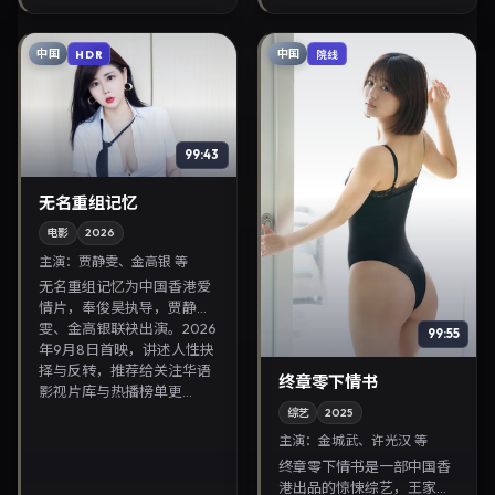
19日公映，画面质感突出，
见面，对白精炼，适合晚间
兼顾院线观感与...
沉浸式追剧与检索同类...
中国
中国
HDR
院线
99:43
无名重组记忆
电影
2026
主演：
贾静雯、金高银 等
无名重组记忆为中国香港爱
情片，奉俊昊执导，贾静
雯、金高银联袂出演。2026
99:55
年9月8日首映，讲述人性抉
择与反转，推荐给关注华语
终章零下情书
影视片库与热播榜单更...
综艺
2025
主演：
金城武、许光汉 等
终章零下情书是一部中国香
港出品的惊悚综艺，王家卫