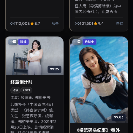
证人席（导演剪辑版）为中
国内地奇幻片，洪常秀执
导，张曼玉、朱智勋联袂出
演。2023年8月4日首映，
112,008
8.7
101,501
9.4
战争
奇幻
讲述人性抉择与反转，推荐
给关注华语影视片库与热...
中国
中国
院线
连载中
99:25
终章倒计时
动漫
2021
主演：
绫濑遥、郑裕美 等
若想补齐「中国香港科幻」
类型，《终章倒计时》值得
关注：张艺谋导演，绫濑
99:03
遥、郑裕美主演，2021年12
月20日上映。剧情线索清
《横滨码头纪事》·番外
晰，适合华语剧迷拓展...