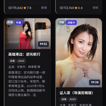
执导，金城武、许光汉等主
演，2025年12月9日院线上
115,662
7.8
112,140
6.6
爱情
惊悚
映。剧情围绕都市情感与悬
念展开，适合关注免...
中国
中国
热播
连载中
99:52
高雄港边：逆光航行
动漫
2023
主演：
宋慧乔、韩孝周 等
高雄港边：逆光航行是一部
中国香港出品的战争动漫，
滨口龙介执导，宋慧乔、韩
99:38
孝周等主演，2023年7月16
日院线上映。剧情围绕都市
证人席（导演剪辑版）
情感与悬念展开，适...
动漫
2023
主演：
张曼玉、朱智勋 等