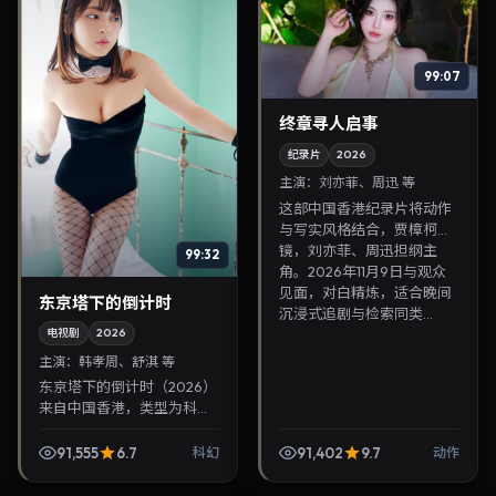
99:07
终章寻人启事
纪录片
2026
主演：
刘亦菲、周迅 等
这部中国香港纪录片将动作
与写实风格结合，贾樟柯掌
镜，刘亦菲、周迅担纲主
99:32
角。2026年11月9日与观众
见面，对白精炼，适合晚间
东京塔下的倒计时
沉浸式追剧与检索同类...
电视剧
2026
主演：
韩孝周、舒淇 等
东京塔下的倒计时（2026）
来自中国香港，类型为科
幻，奉俊昊执导，韩孝周、
舒淇等参与演出。2026年10
91,555
6.7
91,402
9.7
科幻
动作
月15日公映，画面质感突
出，兼顾院线观感...