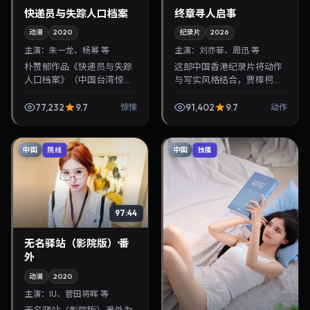
快递员与失踪人口档案
终章寻人启事
动漫
2020
纪录片
2026
主演：
朱一龙、杨幂 等
主演：
刘亦菲、周迅 等
朴赞郁作品《快递员与失踪
这部中国香港纪录片将动作
人口档案》（中国台湾·惊
与写实风格结合，贾樟柯掌
悚）由朱一龙、杨幂领衔，
镜，刘亦菲、周迅担纲主
2020年12月28日正式上映。
角。2026年11月9日与观众
77,232
9.7
91,402
9.7
惊悚
动作
影片叙事紧凑，人物刻画细
见面，对白精炼，适合晚间
腻，可作为华语电...
沉浸式追剧与检索同类...
中国
中国
院线
独播
97:44
无名驿站（影院版）·番
外
动漫
2020
主演：
IU、菅田将晖 等
无名驿站（影院版）·番外为