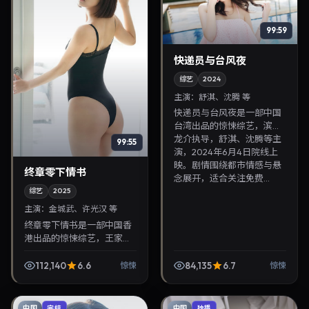
99:59
快递员与台风夜
综艺
2024
主演：
舒淇、沈腾 等
快递员与台风夜是一部中国
台湾出品的惊悚综艺，滨口
龙介执导，舒淇、沈腾等主
99:55
演，2024年6月4日院线上
映。剧情围绕都市情感与悬
终章零下情书
念展开，适合关注免费...
综艺
2025
主演：
金城武、许光汉 等
终章零下情书是一部中国香
港出品的惊悚综艺，王家卫
执导，金城武、许光汉等主
演，2025年12月9日院线上
112,140
6.6
84,135
6.7
惊悚
惊悚
映。剧情围绕都市情感与悬
念展开，适合关注免...
中国
中国
完结
独播