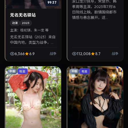
滨口龙介执导，宋慧乔、韩
99:37
孝周等主演，2023年7月16
日院线上映。剧情围绕都市
无名无名驿站
情感与悬念展开，适...
动漫
2023
主演：
桂纶镁、朱一龙 等
无名无名驿站（2023）来自
中国内地，类型为战争，洪
常秀执导，桂纶镁、朱一龙
等参与演出。2023年8月15
6,366
6.9
112,008
8.7
战争
战争
日公映，画面质感突出，兼
顾院线观感与家...
中国
中国
杜比
杜比