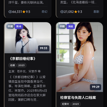
类型，《北海道最后一班：
烊千玺、姜栋元联袂出演。
寻人启事·番外》值得关注：
2024年9月1日首映，讲述人
王家卫导演，长泽雅美、黄
性抉择与反转，推荐给关注
66,331
9.5
21,052
9.3
奇幻
喜剧
渤主演，2023年1月12日上
华语影视片库与热播...
映。剧情线索清晰...
中国
中国
院线
完结
99:33
《京都旧巷纪事》
动漫
2023
主演：
苍井优、宋慧乔 等
《《京都旧巷纪事》》以爱
情类型呈现中国香港当代故
事，导演杜琪峰，主演苍井
99:29
优、宋慧乔。2023年5月4日
登陆院线后亦适合在家大屏
检察官与失踪人口档案
回放，兼顾口碑与流...
纪录片
2023