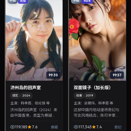
中国
中国
完结
HDR
99:30
99:57
济州岛的回声室
双面镜子（加长版）
综艺
2024
动漫
2019
主演：
韩孝周、桂纶镁 等
主演：
梁朝伟、韩孝周 等
济州岛的回声室（2024）来
这部中国内地动漫将奇幻与
自中国香港，类型为悬疑，
写实风格结合，陈可辛掌
钟孟宏执导，韩孝周、桂纶
镜，梁朝伟、韩孝周担纲主
镁等参与演出。2024年8月
角。2019年9月17日与观众
119,185
7.6
117,345
7.4
悬疑
奇幻