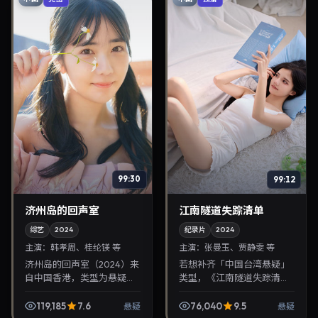
99:30
99:12
济州岛的回声室
江南隧道失踪清单
综艺
2024
纪录片
2024
主演：
韩孝周、桂纶镁 等
主演：
张曼玉、贾静雯 等
济州岛的回声室（2024）来
若想补齐「中国台湾悬疑」
自中国香港，类型为悬疑，
类型，《江南隧道失踪清
钟孟宏执导，韩孝周、桂纶
单》值得关注：魏德圣导
镁等参与演出。2024年8月
演，张曼玉、贾静雯主演，
119,185
7.6
76,040
9.5
悬疑
悬疑
19日公映，画面质感突出，
2024年7月3日上映。剧情线