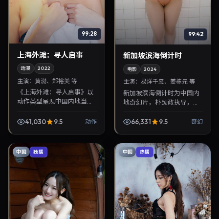
99:28
99:42
上海外滩：寻人启事
新加坡滨海倒计时
动漫
2022
电影
2024
主演：
黄渤、郑裕美 等
主演：
易烊千玺、姜栋元 等
《上海外滩：寻人启事》以
新加坡滨海倒计时为中国内
动作类型呈现中国内地当代
地奇幻片，朴勋政执导，易
故事，导演张艺谋，主演黄
烊千玺、姜栋元联袂出演。
渤、郑裕美。2022年12月3
2024年9月1日首映，讲述人
41,030
9.5
66,331
9.5
动作
奇幻
日登陆院线后亦适合在家大
性抉择与反转，推荐给关注
屏回放，兼顾口碑与...
华语影视片库与热播...
中国
中国
独播
热播