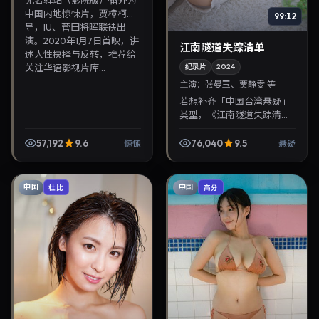
中国内地惊悚片，贾樟柯执
99:12
导，IU、菅田将晖联袂出
演。2020年1月7日首映，讲
江南隧道失踪清单
述人性抉择与反转，推荐给
关注华语影视片库...
纪录片
2024
主演：
张曼玉、贾静雯 等
若想补齐「中国台湾悬疑」
类型，《江南隧道失踪清
单》值得关注：魏德圣导
演，张曼玉、贾静雯主演，
57,192
9.6
76,040
9.5
惊悚
悬疑
2024年7月3日上映。剧情线
索清晰，适合华语剧迷拓...
中国
中国
杜比
高分