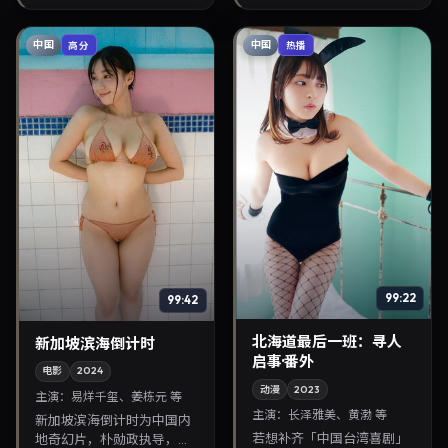
兼顾院线观感与...
索清晰，适合华语剧迷拓...
中国
中国
高分
热播
99:22
99:42
北海道最后一班：寻人
新加坡滨海倒计时
启事·番外
电影
2024
动漫
2023
主演：
易烊千玺、姜栋元 等
主演：
长泽雅美、黄渤 等
新加坡滨海倒计时为中国内
若想补齐「中国台湾喜剧」
地奇幻片，朴勋政执导，易